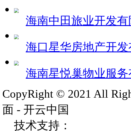
海南中田旅业开发有
海口星华房地产开发
海南星悦巢物业服务
CopyRight © 2021 All
面 - 开云中国
技术支持：