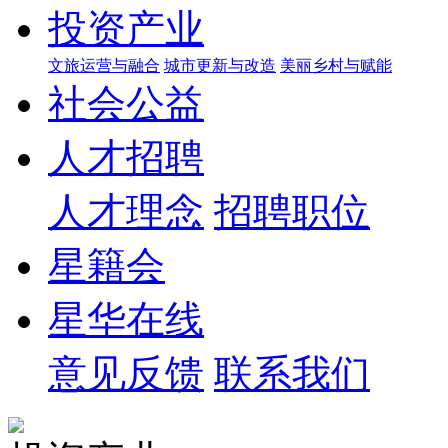
投资产业
文旅运营与融合
城市更新与改造
美丽乡村与赋能
社会公益
人才招聘
人才理念
招聘职位
星籍会
星华在线
意见反馈
联系我们