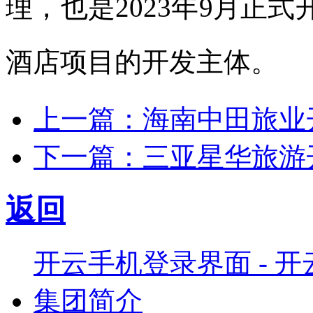
理，也是2023年9月正
酒店项目的开发主体。
上一篇：海南中田旅业
下一篇：三亚星华旅游
返回
开云手机登录界面 - 
集团简介