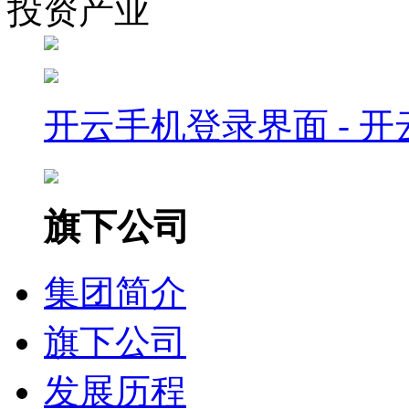
投资产业
开云手机登录界面 - 
旗下公司
集团简介
旗下公司
发展历程