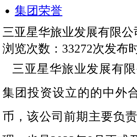
集团荣誉
三亚星华旅业发展有限公
浏览次数：33272次
发布时间
三亚星华旅业发展有限
集团投资设立的的中外
币，该公司前期主要负