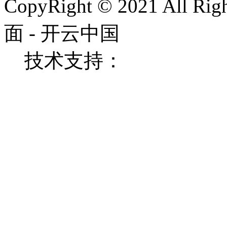
CopyRight © 2021 All
面 - 开云中国
技术支持：