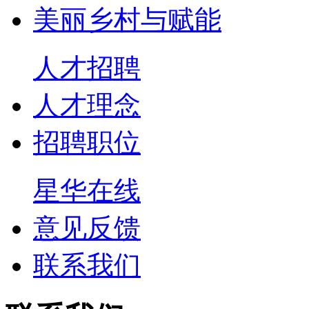
美丽乡村与赋能
人才招聘
人才理念
招聘职位
星华在线
意见反馈
联系我们