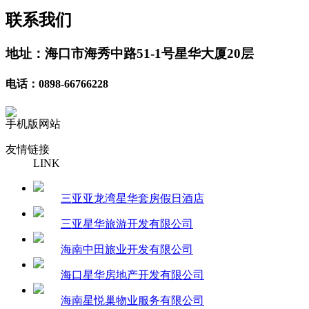
联系我们
地址：海口市海秀中路51-1号星华大厦20层
电话：0898-66766228
手机版网站
友情链接
LINK
三亚亚龙湾星华套房假日酒店
三亚星华旅游开发有限公司
海南中田旅业开发有限公司
海口星华房地产开发有限公司
海南星悦巢物业服务有限公司