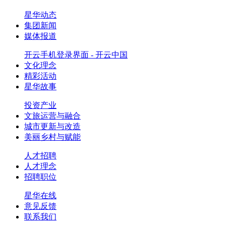
星华动态
集团新闻
媒体报道
开云手机登录界面 - 开云中国
文化理念
精彩活动
星华故事
投资产业
文旅运营与融合
城市更新与改造
美丽乡村与赋能
人才招聘
人才理念
招聘职位
星华在线
意见反馈
联系我们